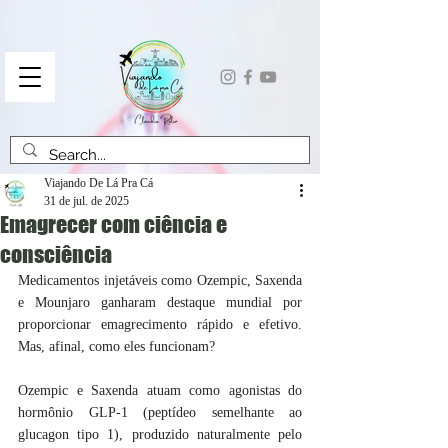
Viajando De Lá Pra Cá
31 de jul. de 2025
Emagrecer com ciência e
consciência
Medicamentos injetáveis como Ozempic, Saxenda 
e Mounjaro ganharam destaque mundial por 
proporcionar emagrecimento rápido e efetivo. 
Mas, afinal, como eles funcionam? 
Ozempic e Saxenda atuam como agonistas do 
hormônio GLP-1 (peptídeo semelhante ao 
glucagon tipo 1), produzido naturalmente pelo 