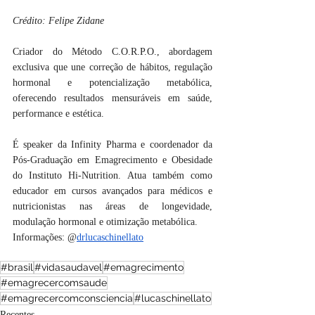
Crédito: Felipe Zidane
Criador do Método C.O.R.P.O., abordagem 
exclusiva que une correção de hábitos, regulação 
hormonal e potencialização metabólica, 
oferecendo resultados mensuráveis em saúde, 
performance e estética. 
É speaker da Infinity Pharma e coordenador da 
Pós-Graduação em Emagrecimento e Obesidade 
do Instituto Hi-Nutrition. Atua também como 
educador em cursos avançados para médicos e 
nutricionistas nas áreas de longevidade, 
modulação hormonal e otimização metabólica.
Informações: @
drlucaschinellato
#brasil
#vidasaudavel
#emagrecimento
#emagrecercomsaude
#emagrecercomconsciencia
#lucaschinellato
Recentes