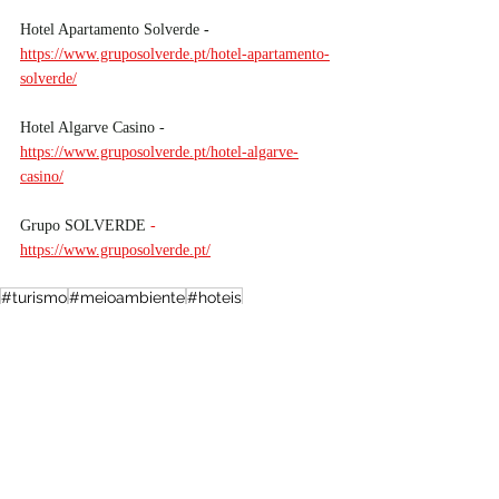
Hotel Apartamento Solverde 
-
https://www.gruposolverde.pt/hotel-apartamento-
solverde/
Hotel Algarve Casino - 
https://www.gruposolverde.pt/hotel-algarve-
casino/
Grupo SOLVERDE
 -  
https://www.gruposolverde.pt/
#turismo
#meioambiente
#hoteis
#hotelcasinochaves
#gruposolverde
#hoteissolverde
#casino
#hotelalgarvecasino
Variedades
Portugal