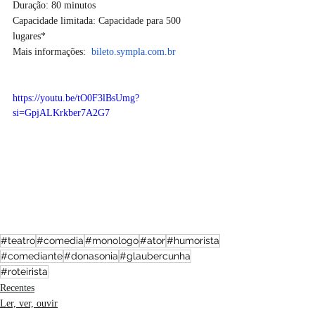
Duração: 80 minutos
Capacidade limitada: Capacidade para 500 
lugares* 
Mais informações:  
bileto.sympla.com.br
https://youtu.be/tO0F3lBsUmg?
si=GpjALKrkber7A2G7
#teatro
#comedia
#monologo
#ator
#humorista
#comediante
#donasonia
#glaubercunha
#roteirista
Recentes
Ler, ver, ouvir