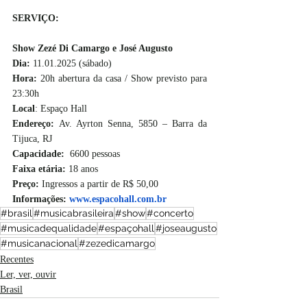
SERVIÇO:
Show Zezé Di Camargo e José Augusto 
Dia: 
11.01.2025 (sábado)
Hora: 
20h abertura da casa / Show previsto para 
23:30h
Local
: Espaço Hall
Endereço: 
Av. Ayrton Senna, 5850 – Barra da 
Tijuca, RJ
Capacidade:
  6600 pessoas
Faixa etária:
 18 anos
Preço:
 Ingressos a partir de R$ 50,00
Informações: 
www.espacohall.com.br
#brasil
#musicabrasileira
#show
#concerto
#musicadequalidade
#espaçohall
#joseaugusto
#musicanacional
#zezedicamargo
Recentes
Ler, ver, ouvir
Brasil