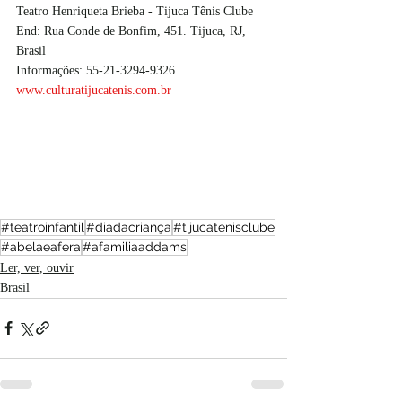
Teatro Henriqueta Brieba - Tijuca Tênis Clube 
End: Rua Conde de Bonfim, 451. Tijuca, RJ, 
Brasil
Informações: 55-21-3294-9326
www.culturatijucatenis.com.br
#teatroinfantil
#diadacriança
#tijucatenisclube
#abelaeafera
#afamiliaaddams
Ler, ver, ouvir
Brasil