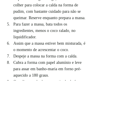
colher para colocar a calda na forma de 
pudim, com bastante cuidado para não se 
queimar. Reserve enquanto prepara a massa.
Para fazer a massa, bata todos os 
ingredientes, menos o coco ralado, no 
liquidificador.
Assim que a massa estiver bem misturada, é 
o momento de acrescentar o coco.
Despeje a massa na forma com a calda.
Cubra a forma com papel alumínio e leve 
para assar em banho-maria em forno pré-
aquecido a 180 graus.
O pudim assado deve ser retirado do forno 
para esfriar fora da geladeira.
Quando estiver frio, retire o papel alumínio 
e leve à geladeira por aproximadamente 3 
horas.
Utilizando uma espátula ou faca, libere a 
massa da forma e coloque o pudim em uma 
vasilha que comporte a calda.