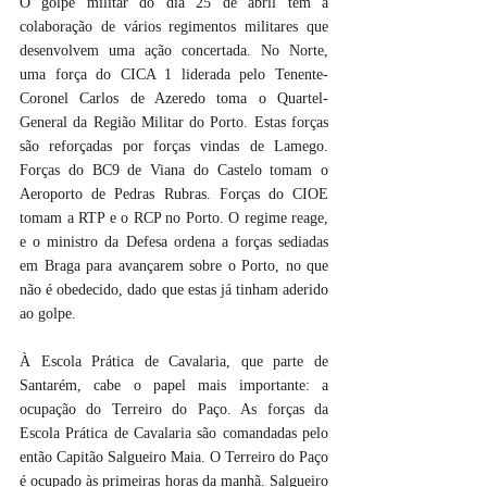
O golpe militar do dia 25 de abril tem a 
colaboração de vários regimentos militares que 
desenvolvem uma ação concertada. No Norte, 
uma força do CICA 1 liderada pelo Tenente-
Coronel Carlos de Azeredo toma o Quartel-
General da Região Militar do Porto. Estas forças 
são reforçadas por forças vindas de Lamego. 
Forças do BC9 de Viana do Castelo tomam o 
Aeroporto de Pedras Rubras. Forças do CIOE 
tomam a RTP e o RCP no Porto. O regime reage, 
e o ministro da Defesa ordena a forças sediadas 
em Braga para avançarem sobre o Porto, no que 
não é obedecido, dado que estas já tinham aderido 
ao golpe.
À Escola Prática de Cavalaria, que parte de 
Santarém, cabe o papel mais importante: a 
ocupação do Terreiro do Paço. As forças da 
Escola Prática de Cavalaria são comandadas pelo 
então Capitão Salgueiro Maia. O Terreiro do Paço 
é ocupado às primeiras horas da manhã. Salgueiro 