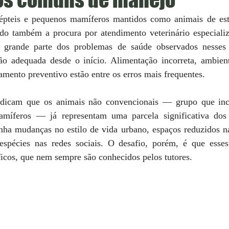
épteis e pequenos mamíferos mantidos como animais de esti
ado também a procura por atendimento veterinário especializ
, grande parte dos problemas de saúde observados nesses 
o adequada desde o início. Alimentação incorreta, ambient
ento preventivo estão entre os erros mais frequentes. 
dicam que os animais não convencionais — grupo que inclu
míferos — já representam uma parcela significativa dos 
nha mudanças no estilo de vida urbano, espaços reduzidos nas
espécies nas redes sociais. O desafio, porém, é que esse
icos, que nem sempre são conhecidos pelos tutores. 