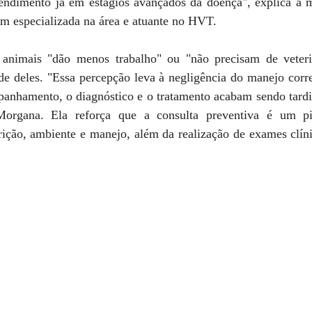
ndimento já em estágios avançados da doença", explica a mé
 especializada na área e atuante no HVT.
 animais "dão menos trabalho" ou "não precisam de veteri
úde deles. "Essa percepção leva à negligência do manejo corr
anhamento, o diagnóstico e o tratamento acabam sendo tardio
 Morgana. Ela reforça que a consulta preventiva é um pil
rição, ambiente e manejo, além da realização de exames clínic