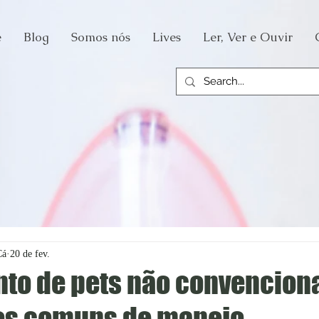
e
Blog
Somos nós
Lives
Ler, Ver e Ouvir
Cá
20 de fev.
to de pets não convencion
os comuns de manejo