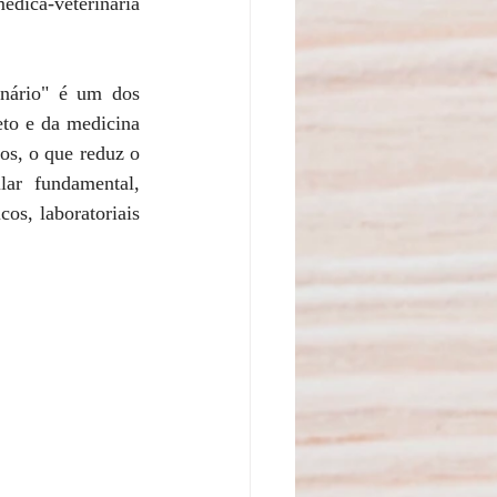
dica-veterinária 
nário" é um dos 
eto e da medicina 
s, o que reduz o 
ar fundamental, 
os, laboratoriais 