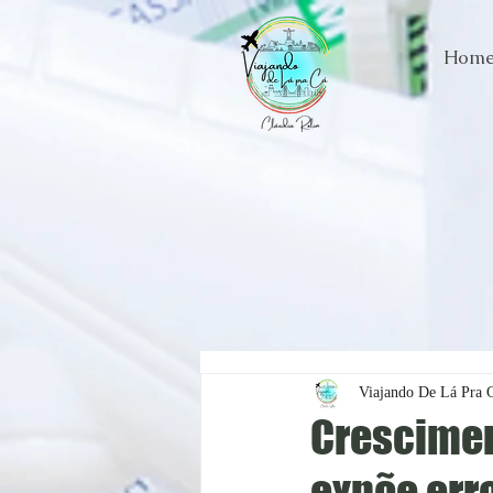
Hom
Viajando De Lá Pra 
Crescimen
expõe err