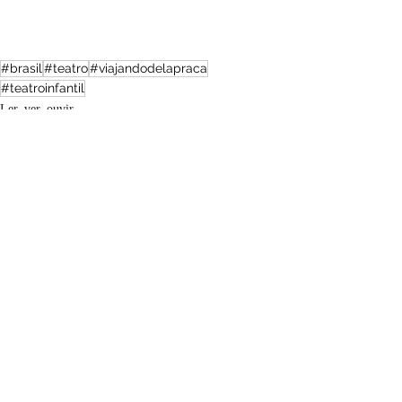
#brasil
#teatro
#viajandodelapraca
#teatroinfantil
Ler, ver, ouvir
Brasil
Posts recentes
Ver tudo