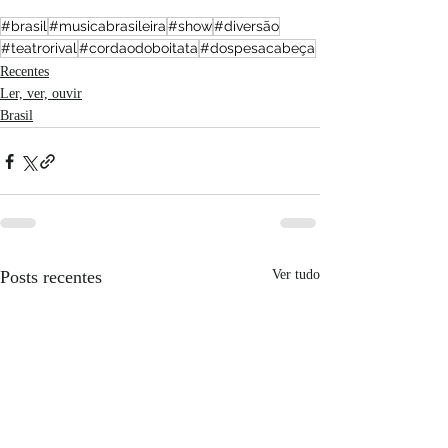
#brasil
#musicabrasileira
#show
#diversão
#teatrorival
#cordaodoboitata
#dospesacabeça
Recentes
Ler, ver, ouvir
Brasil
Posts recentes
Ver tudo