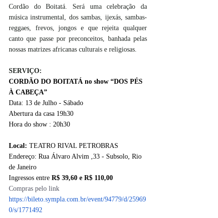
Cordão do Boitatá. Será uma celebração da 
música instrumental, dos sambas, ijexás, sambas-
reggaes, frevos, jongos e que rejeita qualquer 
canto que passe por preconceitos, banhada pelas 
nossas matrizes africanas culturais e religiosas.
SERVIÇO:
CORDÃO DO BOITATÁ no show “DOS PÉS 
À CABEÇA”
Data: 13 de Julho - Sábado 
Abertura da casa 19h30
Hora do show : 20h30
Local: 
TEATRO RIVAL PETROBRAS 
Endereço: Rua Álvaro Alvim ,33 - Subsolo, Rio 
de Janeiro 
Ingressos entre 
R$ 39,60 e R$ 110,00
Compras pelo link 
https://bileto.sympla.com.br/event/94779/d/25969
0/s/1771492