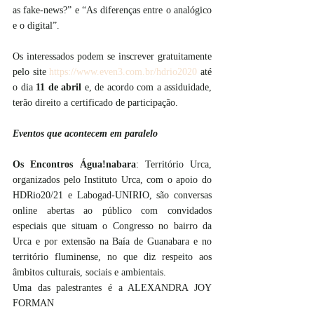
as fake-news?” e “As diferenças entre o analógico 
e o digital”.
Os interessados podem se inscrever gratuitamente 
pelo site 
https://www.even3.com.br/hdrio2020
 até 
o dia 
11 de abril
 e, de acordo com a assiduidade, 
terão direito a certificado de participação.
Eventos que acontecem em paralelo
Os Encontros Água!nabara
: Território Urca, 
organizados pelo Instituto Urca, com o apoio do 
HDRio20/21 e Labogad-UNIRIO, são conversas 
online abertas ao público com convidados 
especiais que situam o Congresso no bairro da 
Urca e por extensão na Baía de Guanabara e no 
território fluminense, no que diz respeito aos 
âmbitos culturais, sociais e ambientais. 
Uma das palestrantes é a ALEXANDRA JOY 
FORMAN 