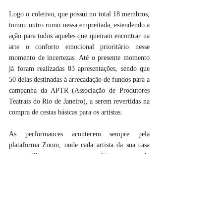
Logo o coletivo, que possui no total 18 membros, 
tomou outro rumo nessa empreitada, estendendo a 
ação para todos aqueles que queiram encontrar na 
arte o conforto emocional prioritário nesse 
momento de incertezas. Até o presente momento 
já foram realizadas 83 apresentações, sendo que 
50 delas destinadas à arrecadação de fundos para a 
campanha da APTR (Associação de Produtores 
Teatrais do Rio de Janeiro), a serem revertidas na 
compra de cestas básicas para os artistas.
As performances acontecem sempre pela 
plataforma Zoom, onde cada artista da sua casa 
compartilha um recurso poético, propondo 
pequenas performances de cura, usando a 
linguagem do teatro de sombras, elementos da 
yoga, do riso e do movimento livre, entre outros. 
Com isso, se estabelece um vínculo entre o 
performer e a pessoa que está do outro lado da 
tela do computador.