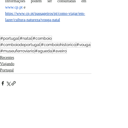
Informações podem ser consultadas em 
www.cp.pt
 e
https://www.cp.pt/passageiros/pt/como-viajar/em-
lazer/cultura-natureza/vouga-natal
#portugal
#natal
#comboio
#comboiodeportugal
#comboiohistorico
#vouga
#museuferroviario
#agueda
#aveiro
Recentes
Viajando
Portugal
Posts recentes
Ver tudo