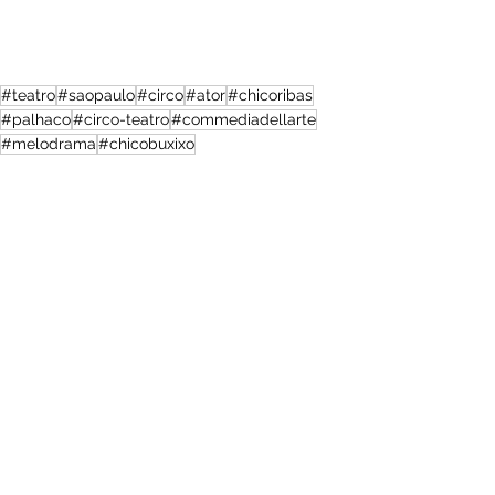
#teatro
#saopaulo
#circo
#ator
#chicoribas
#palhaco
#circo-teatro
#commediadellarte
#melodrama
#chicobuxixo
Variedades
Brasil
Posts recentes
Ver tudo