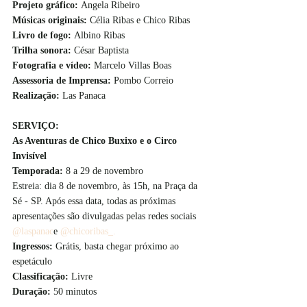
Projeto gráfico: 
Angela Ribeiro
Músicas originais: 
Célia Ribas e Chico Ribas
Livro de fogo: 
Albino Ribas 
Trilha sonora: 
César Baptista
Fotografia e vídeo: 
Marcelo Villas Boas
Assessoria de Imprensa: 
Pombo Correio
Realização: 
Las Panaca
SERVIÇO:
As Aventuras de Chico Buxixo e o Circo 
Invisível
Temporada: 
8 a 29 de novembro
Estreia: dia 8 de novembro, às 15h, na Praça da 
Sé - SP. Após essa data, todas as próximas 
apresentações são divulgadas pelas redes sociais 
@laspanac
e 
@chicoribas_.
Ingressos: 
Grátis, basta chegar próximo ao 
espetáculo
Classificação: 
Livre
Duração: 
50 minutos