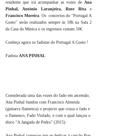
residente que irá acompanhar as vozes de 
Ana 
Pinhal, António Laranjeira, Rute Rita 
e 
Francisco Moreira
. Os  concertos do "Portugal A 
Gosto" serão realizados sempre às 18h na Sala 2 
da Casa da Música e os ingressos custam 10€. 
Conheça agora os fadistas do Portugal A Gosto !
Fadista 
ANA PINHAL
Considerada uma das vozes do fado em ascensão, 
Ana Pinhal fundou com Francisco Almeida 
(guitarra flamenca) o projecto que cruza o fado e 
o flamenco, Fado Violado, e com o qual lançou o 
disco “A Jangada de Pedra” (2015). 
Ana Pinhal começou por se dedicar à canção Pop, 