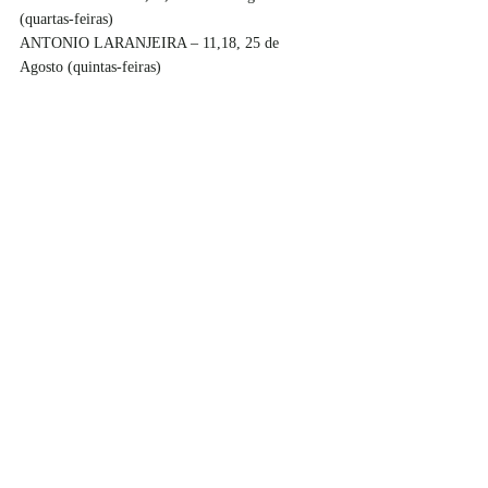
(quartas-feiras)
ANTONIO LARANJEIRA – 11,18, 25 de 
Agosto (quintas-feiras)
RUTE RITA – 12,19, 26 de Agosto (sextas-feiras)
FRANCISCO MOREIRA – 13, 20, 27 de Agosto 
(sábados)
Os fadistas são acompanhados por:
ANDRÉ TEIXEIRA - viola
JOÃO MARTINS - guitarra portuguesa
Local: CASA DA MUSICA
Morada:  AV. da Boavista, 604-610 - 4149-071 - 
Porto, Portugal
Hora: 18h
BILHETEIRA / Informações:  (+351) 220 120 
220 /
info@casadamusica.com
Descontos : Cartão Amigo 25
Classificação Etária: Maiores de 6 anos