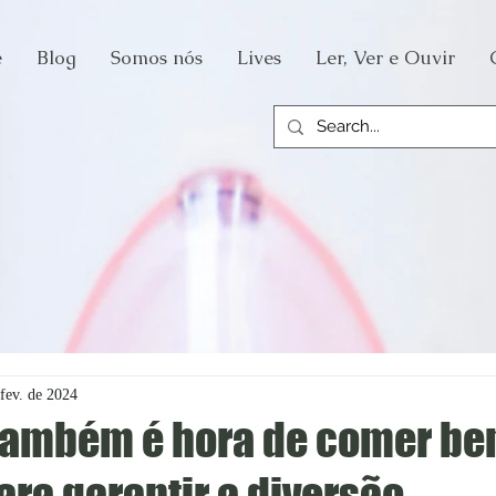
e
Blog
Somos nós
Lives
Ler, Ver e Ouvir
fev. de 2024
também é hora de comer be
ara garantir a diversão