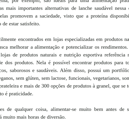
eína, por exemplo, são ideais para uma alimentação prátic
s mais importantes alternativas de lanche saudável nessa
elas promovem a saciedade, visto que a proteína disponibi
de estar satisfeito.
ilmente encontrados em lojas especializadas em produtos natu
a melhorar a alimentação e potencializar os rendimentos.
jas de produtos naturais e nutrição esportiva referência n
de dos produtos. Nela é possível encontrar produtos para tod
cos, saborosos e saudáveis. Além disso, possui um portfólio 
, veganos, sem glúten, sem lactose, funcionais, vegetarianos, 
rateleira e mais de 300 opções de produtos à granel, que se
o é praticidade.
es de qualquer coisa, alimentar-se muito bem antes de sa
á muito mais horas de diversão.