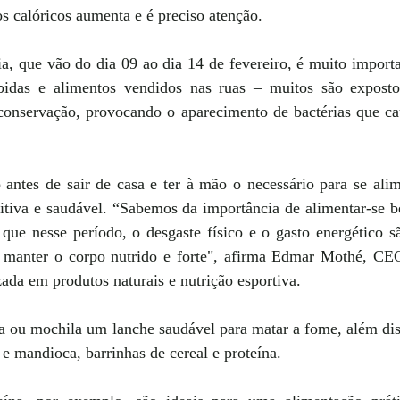
 calóricos aumenta e é preciso atenção.
ia, que vão do dia 09 ao dia 14 de fevereiro, é muito importa
idas e alimentos vendidos nas ruas – muitos são expostos
conservação, provocando o aparecimento de bactérias que ca
 antes de sair de casa e ter à mão o necessário para se alim
tritiva e saudável. “Sabemos da importância de alimentar-se 
e nesse período, o desgaste físico e o gasto energético sã
o manter o corpo nutrido e forte", afirma Edmar Mothé, C
zada em produtos naturais e nutrição esportiva.
sa ou mochila um lanche saudável para matar a fome, além diss
 e mandioca, barrinhas de cereal e proteína. 