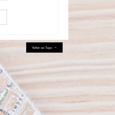
aulo se prepara para a
uração do Primeiro Parque
MURFS da América Latina
Voltar ao Topo