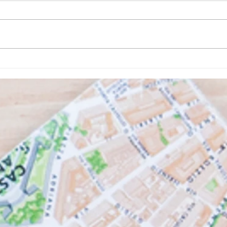
Mitos e verdades sobre a luz azul
São P
inaug
dos S