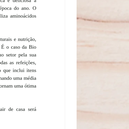
a e deliciosa a 
 época do ano. O 
liza aminoácidos 
rais e nutrição, 
 É o caso da Bio 
o setor pela sua 
as as refeições, 
que inclui itens 
somando uma média 
 tornam uma ótima 
ir de casa será 