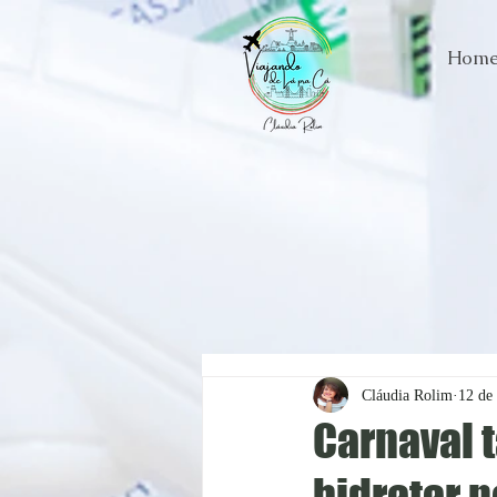
Hom
Cláudia Rolim
12 de 
Carnaval 
hidratar p