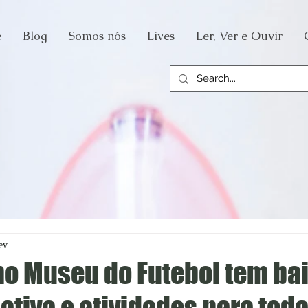
e
Blog
Somos nós
Lives
Ler, Ver e Ouvir
ev.
no Museu do Futebol tem bai
iativa e atividades para toda