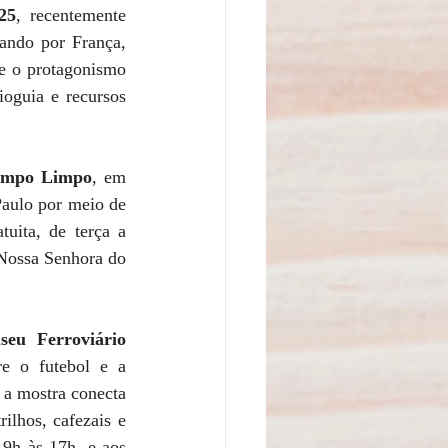
25
, recentemente 
ando por França, 
e o protagonismo 
oguia e recursos 
ampo Limpo
, em 
aulo por meio de 
uita, de terça a 
Nossa Senhora do 
eu Ferroviário 
e o futebol e a 
 a mostra conecta 
ilhos, cafezais e 
 9h às 17h, e aos 