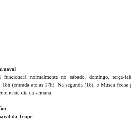
arnaval
funcionará normalmente no sábado, domingo, terça-feira
s 18h (entrada até as 17h). Na segunda (16), o Museu fecha 
te neste dia da semana.     
ão:
rnaval da Trupe