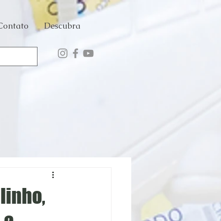
Contato
Descubra
linho,
 a