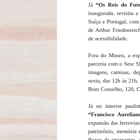
Já 
“Os Reis do Fut
inaugurada, revisita a
Suíça e Portugal, com
de Arthur Friedenreic
de acessibilidade. 
Fora do Museu, a exp
parceria com o Sesc S
imagens, camisas, dep
sexta, das 12h às 21h,
Bom Conselho, 120, 
Já no interior paulis
“Francisco Aurelian
expansão das ferrovias 
patrimônio, memória e 
fluxos de imigrantes. 