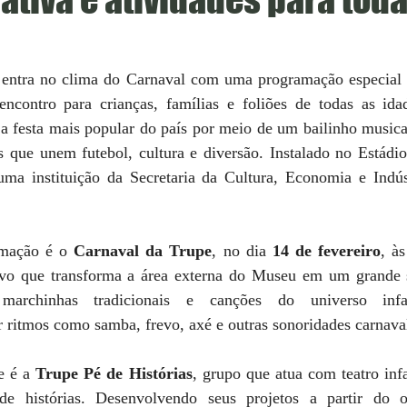
 entra no clima do Carnaval com uma programação especial 
contro para crianças, famílias e foliões de todas as ida
a festa mais popular do país por meio de um bailinho musical,
as que unem futebol, cultura e diversão. Instalado no Estádi
a instituição da Secretaria da Cultura, Economia e Indúst
mação é o 
Carnaval da Trupe
, no dia 
14 de fevereiro
, às
ivo que transforma a área externa do Museu em um grande s
 marchinhas tradicionais e canções do universo inf
 ritmos como samba, frevo, axé e outras sonoridades carnaval
 é a 
Trupe Pé de Histórias
, grupo que atua com teatro infa
de histórias. Desenvolvendo seus projetos a partir do ol