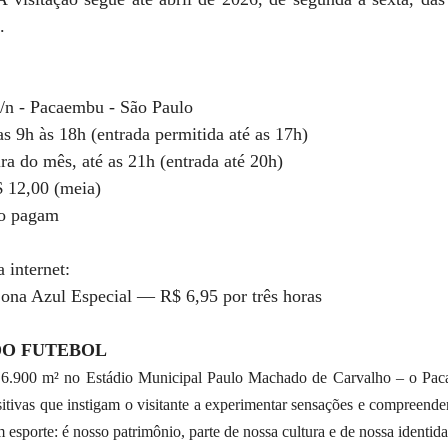
. 
s/n - Pacaembu - São Paulo  
s 9h às 18h (entrada permitida até as 17h)  
ra do mês, até as 21h (entrada até 20h)  
$ 12,00 (meia)  
ão pagam  
 
 internet:  
na Azul Especial — R$ 6,95 por três horas  
DO FUTEBOL 
 6.900 m² no Estádio Municipal Paulo Machado de Carvalho – o Pac
itivas que instigam o visitante a experimentar sensações e compreender 
 esporte: é nosso patrimônio, parte de nossa cultura e de nossa identida