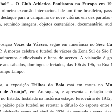
ebol” – O Club Athletico Paulistano na Europa em 19
 primeira excursão internacional de um time brasileiro, pass
 destaque para a campanha de nove vitórias em dez partidas 
h, reunindo imagens, objetos centenários, documentário, audi
osição 
Vozes da Várzea
, segue em itinerância no 
Sesc C
P. A mostra celebra o futebol de várzea da Zona Sul de São P
oimentos audiovisuais e itens de acervo. A visitação é grat
 e aos sábados, domingos e feriados, das 10h às 19h, na Rua 
Campo Limpo. 
ta, a exposição 
Trilhos da Bola
 está em cartaz no 
Mus
o de Araújo”
, em Araraquara, e apresenta a relação entr
no Estado. Instalada na histórica estação ferroviária de 1912,
paixão pelo futebol ao retratar a difusão do esporte entre tr
A visitação segue até abril de 2026, de segunda a sexta, das