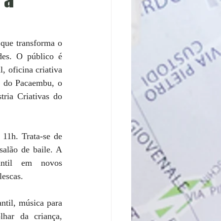
que transforma o 
des. O público é 
 oficina criativa 
o do Pacaembu, o 
ria Criativas do 
 11h. Trata-se de 
alão de baile. A 
antil em novos 
escas. 
ntil, música para 
har da criança, 