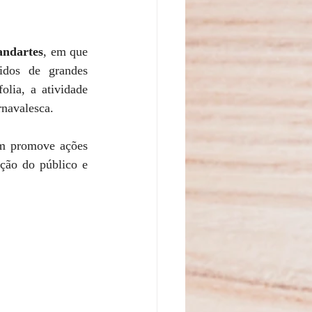
andartes
, em que 
idos de grandes 
lia, a atividade 
rnavalesca. 
m promove ações 
ção do público e 