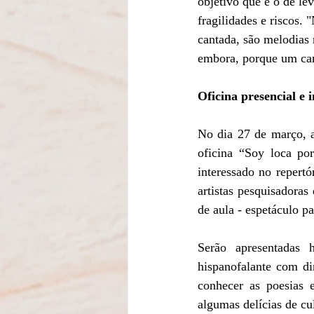
objetivo que é o de lev
fragilidades e riscos.
cantada, são melodias 
embora, porque um cant
Oficina presencial e
No dia 27 de março, a
oficina “Soy loca por
interessado no repertó
artistas pesquisadora
de aula - espetáculo pa
Serão apresentadas 
hispanofalante com di
conhecer as poesias e
algumas delícias de cul