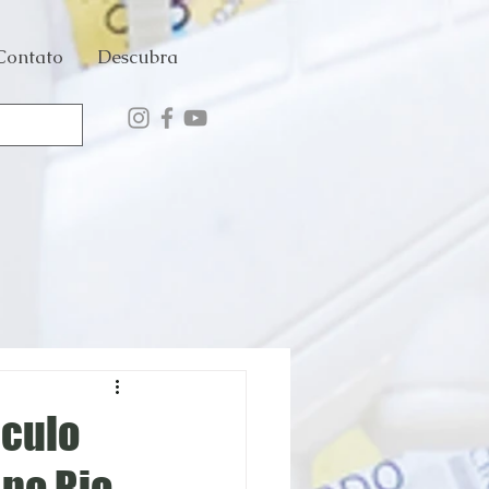
Contato
Descubra
áculo
 no Rio