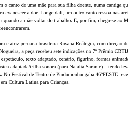
m o canto de uma mãe para sua filha doente, numa cantiga que
ra evanescer a dor. Longe dali, um outro canto ressoa nas arei
r quando a mãe voltar do trabalho. E, por fim, chega-se ao 
 reencontrarem.
ora e atriz peruana-brasileira Rosana Reátegui, com direção 
e Nogueira, a peça recebeu sete indicações no 7º Prêmio CBTIJ
espetáculo, texto adaptado, cenário, figurino, formas animadas
ica adaptada/trilha sonora (para Natalia Sarante) – tendo lev
as. No Festival de Teatro de Pindamonhangaba 46°FESTE rec
 em Cultura Latina para Crianças.