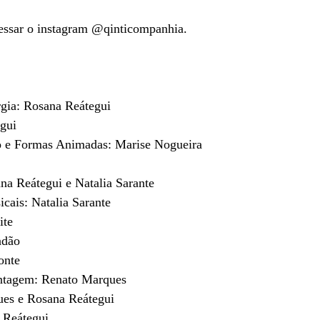
essar o instagram @qinticompanhia.
gia: Rosana Reátegui
gui 
 e Formas Animadas: Marise Nogueira
na Reátegui e Natalia Sarante
cais: Natalia Sarante
ite
ndão
onte
ntagem: Renato Marques
ues e Rosana Reátegui
 Reátegui