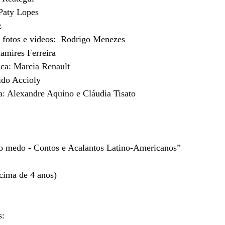
Paty Lopes
z
, fotos e vídeos:  Rodrigo Menezes
hamires Ferreira 
ca: Marcia Renault
ido Accioly
a: Alexandre Aquino e Cláudia Tisato
 o medo - Contos e Acalantos Latino-Americanos”
acima de 4 anos)
s: