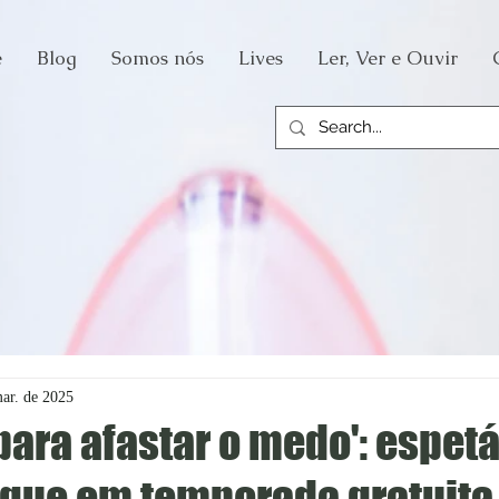
e
Blog
Somos nós
Lives
Ler, Ver e Ouvir
ar. de 2025
para afastar o medo': espet
segue em temporada gratuita