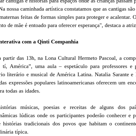
ar cantigas e histórias para espaços onde as crianças passam p
 "Na nossa caminhada artística constatamos que as cantigas são
maternas feitas de formas simples para proteger e acalentar. 
o de mãe é entoado para oferecer esperança", destaca a atriz
 interativa com a Qinti Companhia
 partir das 13h, na Lona Cultural Hermeto Pascoal, a compa
 tí, América”, uma aula – espetáculo para professores e 
rio literário e musical de América Latina. Natalia Sarante e
s das expressões populares latinoamericanas oferecem um enc
ra todas as idades. 
histórias músicas, poesias e receitas de alguns dos pa
nâmicas lúdicas onde os participantes poderão conhecer e pra
 histórias tradicionais dos povos que habitam o continent
inária típica. 