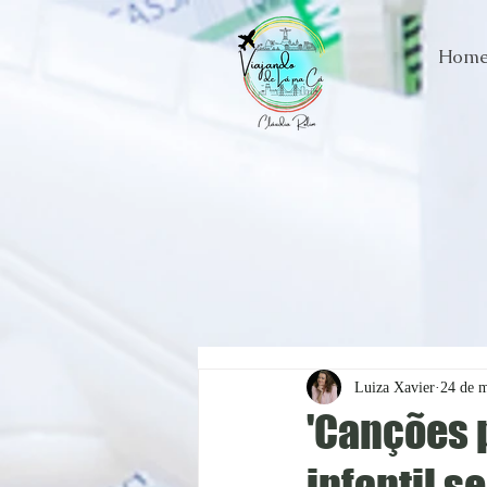
Hom
Luiza Xavier
24 de m
'Canções 
infantil 