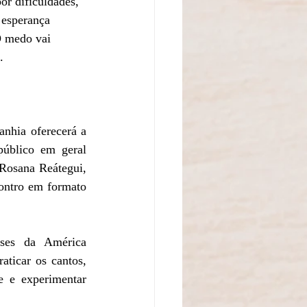
or dificuldades, 
 esperança 
O medo vai 
.
nhia oferecerá a 
público em geral 
 Rosana Reátegui, 
ontro em formato 
íses da América 
ticar os cantos, 
e e experimentar 