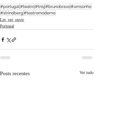
#portugal
#teatro
#tnsj
#brunobravo
#umsonho
#strindberg
#teatromoderno
Ler, ver, ouvir
Portugal
Posts recentes
Ver tudo