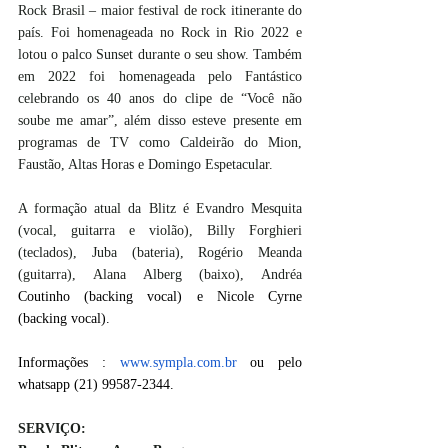
Rock Brasil – maior festival de rock itinerante do 
país. Foi homenageada no Rock in Rio 2022 e 
lotou o palco Sunset durante o seu show. Também 
em 2022 foi homenageada pelo Fantástico 
celebrando os 40 anos do clipe de “Você não 
soube me amar”, além disso esteve presente em 
programas de TV como Caldeirão do Mion, 
Faustão, Altas Horas e Domingo Espetacular.
A formação atual da Blitz é Evandro Mesquita 
(vocal, guitarra e violão), Billy Forghieri 
(teclados), Juba (bateria), Rogério Meanda 
(guitarra), Alana Alberg (baixo), Andréa
Coutinho (backing vocal) e Nicole Cyrne 
(backing vocal).
Informações : 
www.sympla.com.br
 ou pelo 
whatsapp (21) 99587-2344.
SERVIÇO: