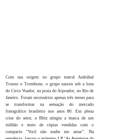
Com sua origem no grupo teatral Asdrúbal 
Trouxe o Trombone, o grupo nasceu sob a lona 
do Circo Voador, na praia do Arpoador, no Rio de 
Janeiro. Foram necessários apenas três meses para 
se transformar na sensação do mercado 
fonográfico brasileiro nos anos 80. Em plena 
crise do setor, a Blitz atingiu a marca de um 
milhão e meio de cópias vendidas com o 
compacto “Você não soube me amar”. 
Na 
sequência, lançou o primeiro LP ‘As Aventuras da 