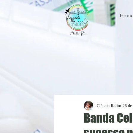
Hom
Cláudia Rolim
26 de 
Banda Cel
sucesso n