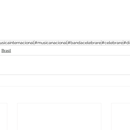
sicainternacional
#musicanacional
#bandacelebrare
#celebrare
#di
Brasil