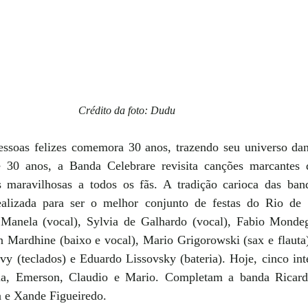
Crédito da foto: Dudu
ssoas felizes comemora 30 anos, trazendo seu universo dan
 30 anos, a Banda Celebrare revisita canções marcantes de
 maravilhosas a todos os fãs. A tradição carioca das band
ealizada para ser o melhor conjunto de festas do Rio de 
nela (vocal), Sylvia de Galhardo (vocal), Fabio Mondego
n Mardhine (baixo e vocal), Mario Grigorowski (sax e flauta)
vy (teclados) e Eduardo Lissovsky (bateria). Hoje, cinco inte
a, Emerson, Claudio e Mario. Completam a banda Ricardo
 e Xande Figueiredo.