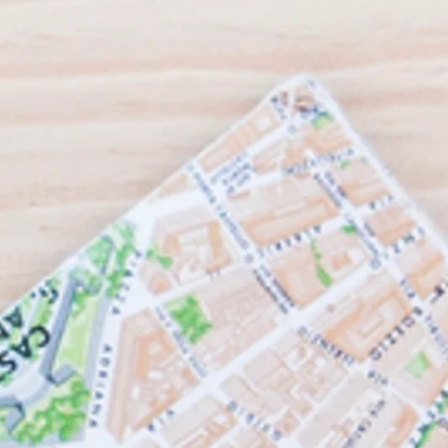
variadas
dos S