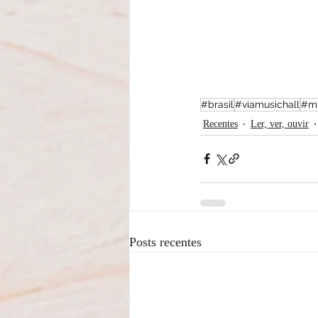
#brasil
#viamusichall
#mu
Recentes
Ler, ver, ouvir
Posts recentes