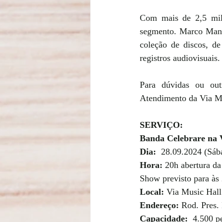
Com mais de 2,5 milh
segmento. Marco Manel
coleção de discos, d
registros audiovisuais
Para dúvidas ou out
Atendimento da Via M
SERVIÇO:
Banda Celebrare na V
Dia:  
28.09.2024 (Sáb
Hora:
 20h abertura da
Show previsto para às
Local: 
Via Music Hall
Endereço:
 Rod. Pres.
Capacidade: 
 4.500 p