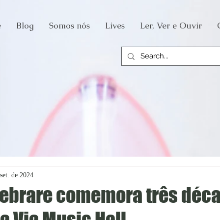
e
Blog
Somos nós
Lives
Ler, Ver e Ouvir
set. de 2024
ebrare comemora três déc
a Via Music Hall