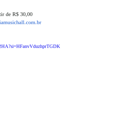
tir de R$ 30,00
amusichall.com.br
5q_P2HA?si=HFanvVduzhprTGDK