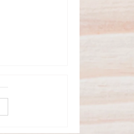
aulo se prepara para a
uração do Primeiro Parque