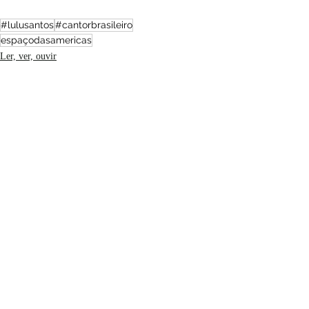
#lulusantos
#cantorbrasileiro
espaçodasamericas
Ler, ver, ouvir
Brasil
Posts recentes
Ver tudo