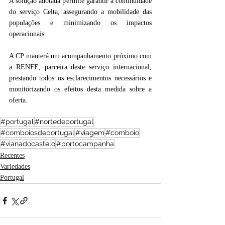
A solução adotada permite garantir a continuidade 
do serviço Celta, assegurando a mobilidade das 
populações e minimizando os impactos 
operacionais.
A CP manterá um acompanhamento próximo com 
a RENFE, parceira deste serviço internacional, 
prestando todos os esclarecimentos necessários e 
monitorizando os efeitos desta medida sobre a 
oferta.
#portugal
#nortedeportugal
#comboiosdeportugal
#viagem
#comboio
#vianadocastelo
#portocampanha
Recentes
Variedades
Portugal