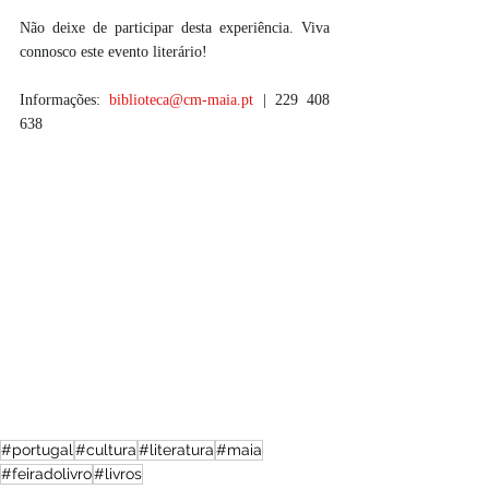
Não deixe de participar desta experiência. Viva 
connosco este evento literário!
Informações: 
biblioteca@cm-maia.pt
| 229 408 
638 
#portugal
#cultura
#literatura
#maia
#feiradolivro
#livros