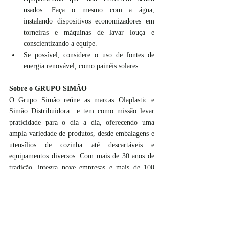
usados. Faça o mesmo com a água, 
instalando dispositivos economizadores em 
torneiras e máquinas de lavar louça e 
conscientizando a equipe.
Se possível, considere o uso de fontes de 
energia renovável, como painéis solares.
Sobre o GRUPO SIMÃO
O Grupo Simão reúne as marcas Olaplastic e 
Simão Distribuidora  e tem como missão levar 
praticidade para o dia a dia, oferecendo uma 
ampla variedade de produtos, desde embalagens e 
utensílios de cozinha até descartáveis e 
equipamentos diversos. Com mais de 30 anos de 
tradição, integra nove empresas e mais de 100 
funcionários.  Acesse o 
site
.
#sustentabilidade
#meioambiente
#ecofriendly
#gruposimao
#biodegradavel
#reciclagem
Variedades
Brasil