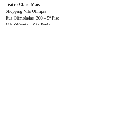
Teatro Claro Mais
Shopping Vila Olímpia
Rua Olimpíadas, 360 – 5º Piso
Vila Olímpia – São Paulo
Link de vendas de ingressos:
https://uhuu.com/evento/sp/sao-paulo/masha-e-o-
urso-14863
TURNÊ:
#brasil
#teatroinfantil
#musicalinfantil
#espetaculoinfantil
#teatroclaro
#lemonbrasil
#animaccord
#mashaeourso
Recentes
Ler, ver, ouvir
Brasil