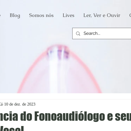
e
Blog
Somos nós
Lives
Ler, Ver e Ouvir
Cá
10 de dez. de 2023
ncia do Fonoaudiólogo e se
Vocal