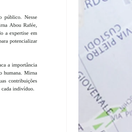
público. Nesse 
irna Abou Rafée, 
o a expertise em 
ra potencializar 
ca a importância 
ão humana. Mirna 
as contribuições 
e cada indivíduo.