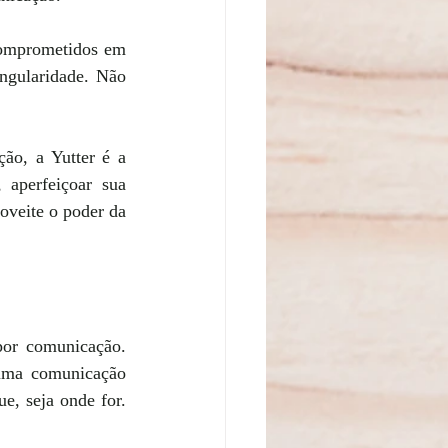
comprometidos em 
ngularidade. Não 
ão, a Yutter é a 
aperfeiçoar sua 
veite o poder da 
por comunicação. 
uma comunicação 
e, seja onde for. 