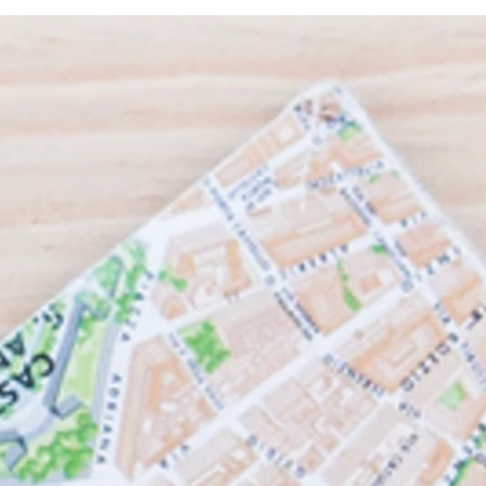
inauguração do Primeiro Parque
nova 
dos SMURFS da América Latina
Camp