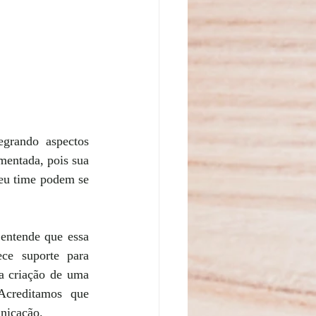
grando aspectos 
mentada, pois sua 
seu time podem se 
entende que essa 
e suporte para 
 criação de uma 
creditamos que 
unicação.