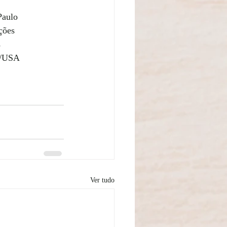
Paulo
ções 
s
ut/USA
Ver tudo