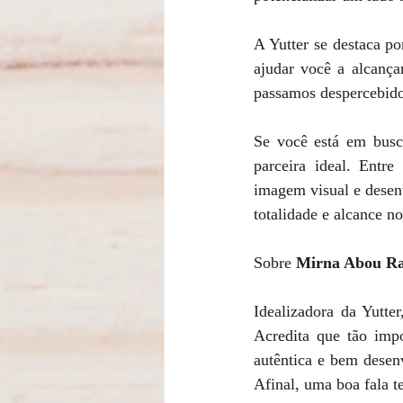
A Yutter se destaca p
ajudar você a alcançar
passamos despercebido
Se você está em busca
parceira ideal. Entr
imagem visual e desen
totalidade e alcance n
Sobre 
Mirna Abou Ra
Idealizadora da Yutte
Acredita que tão imp
autêntica e bem desenv
Afinal, uma boa fala t