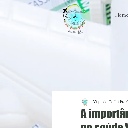
Hom
Viajando De Lá Pra 
A importâ
na saúde 