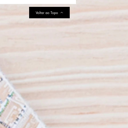
proposta de bem-estar em
inas
Voltar ao Topo