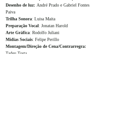
Desenho de luz: 
André Prado e Gabriel Fontes 
Paiva
Trilha Sonora
: Luisa Maita
Preparação Vocal
: Jonatan Harold
Arte Gráfica
: Rodolfo Juliani
Mídias Sociais
: Felipe Perillo
Montagem/Direção de Cena/Contrarregra: 
Tadeu Tosta
Produção
: Ronaldo Diaféria, Odilon Wagner e 
Tania Bondezan
Produção executiva: 
Marcos Rinaldi		