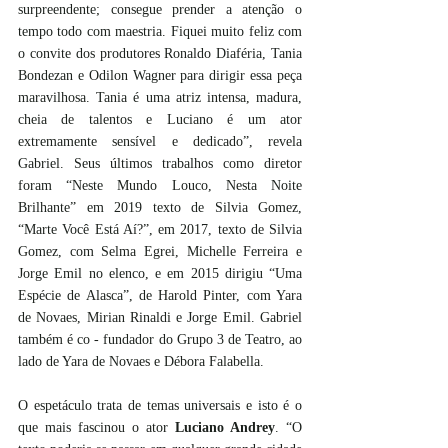
surpreendente; consegue prender a atenção o 
tempo todo com maestria. Fiquei muito feliz com 
o convite dos produtores Ronaldo Diaféria, Tania 
Bondezan e Odilon Wagner para dirigir essa peça 
maravilhosa. Tania é uma atriz intensa, madura, 
cheia de talentos e Luciano é um ator 
extremamente sensível e dedicado”, revela 
Gabriel. Seus últimos trabalhos como diretor 
foram “Neste Mundo Louco, Nesta Noite 
Brilhante” em 2019 texto de Silvia Gomez, 
“Marte Você Está Aí?”, em 2017, texto de Silvia 
Gomez, com Selma Egrei, Michelle Ferreira e 
Jorge Emil no elenco, e em 2015 dirigiu “Uma 
Espécie de Alasca”, de Harold Pinter, com Yara 
de Novaes, Mirian Rinaldi e Jorge Emil. Gabriel 
também é co - fundador do Grupo 3 de Teatro, ao 
lado de Yara de Novaes e Débora Falabella.
O espetáculo trata de temas universais e isto é o 
que mais fascinou o ator 
Luciano Andrey
. “O 