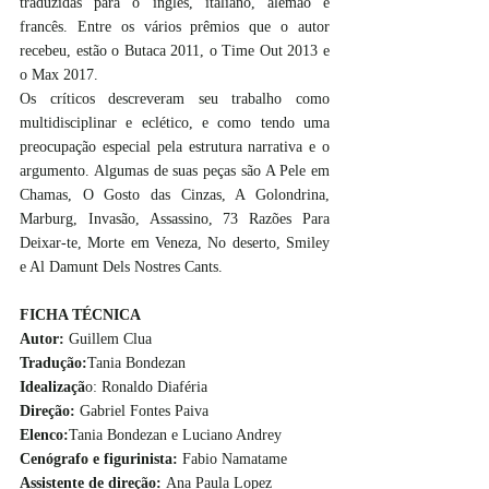
traduzidas para o inglês, italiano, alemão e 
francês. Entre os vários prêmios que o autor 
recebeu, estão o Butaca 2011, o Time Out 2013 e 
o Max 2017.
Os críticos descreveram seu trabalho como 
multidisciplinar e eclético, e como tendo uma 
preocupação especial pela estrutura narrativa e o 
argumento. Algumas de suas peças são A Pele em 
Chamas, O Gosto das Cinzas, A Golondrina, 
Marburg, Invasão, Assassino, 73 Razões Para 
Deixar-te, Morte em Veneza, No deserto, Smiley 
e Al Damunt Dels Nostres Cants.
FICHA TÉCNICA
Autor: 
Guillem Clua
Tradução:
Tania Bondezan
Idealizaçã
o: Ronaldo Diaféria
Direção: 
Gabriel Fontes Paiva
Elenco:
Tania Bondezan e Luciano Andrey
Cenógrafo e figurinista: 
Fabio Namatame
Assistente de direção: 
Ana Paula Lopez 