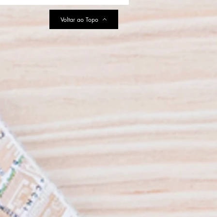
 no Jardim do Museu
ipal de Penafiel
Voltar ao Topo