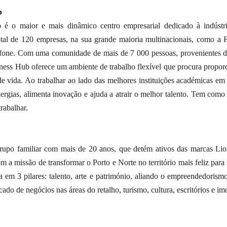
b
é o maior e mais dinâmico centro empresarial dedicado à indústri
tal de 120 empresas, na sua grande maioria multinacionais, como a Fe
afone. Com uma comunidade de mais de 7 000 pessoas, provenientes de
ness Hub oferece um ambiente de trabalho flexível que procura proporci
de vida. Ao trabalhar ao lado das melhores instituições académicas em 
rgias, alimenta inovação e ajuda a atrair o melhor talento. Tem como m
rabalhar. 
po familiar com mais de 20 anos, que detém ativos das marcas Lio
m a missão de transformar o Porto e Norte no território mais feliz para se
a em 3 pilares: talento, arte e património, aliando o empreendedorismo
cado de negócios nas áreas do retalho, turismo, cultura, escritórios e imob