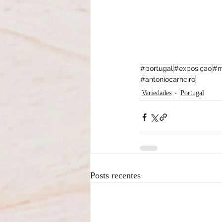
#portugal
#exposiçao
#m
#antoniocarneiro
Variedades
Portugal
Posts recentes