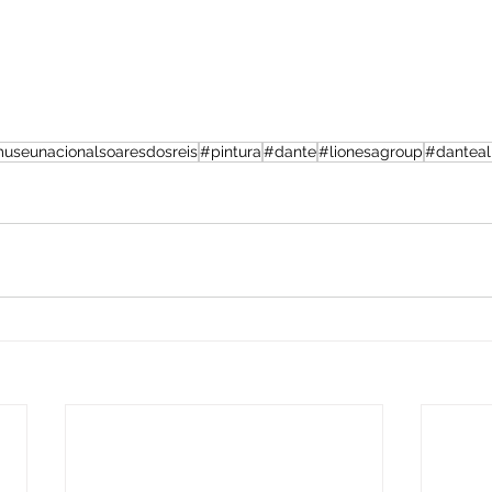
useunacionalsoaresdosreis
#pintura
#dante
#lionesagroup
#danteali