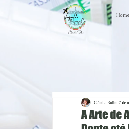
Hom
Cláudia Rolim
7 de 
A Arte de 
Dante até