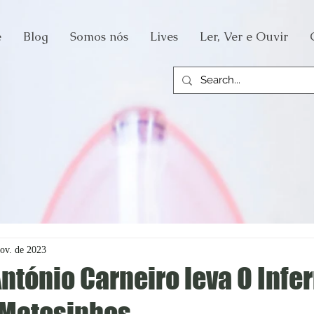
e
Blog
Somos nós
Lives
Ler, Ver e Ouvir
nov. de 2023
António Carneiro leva O Infe
 Matosinhos