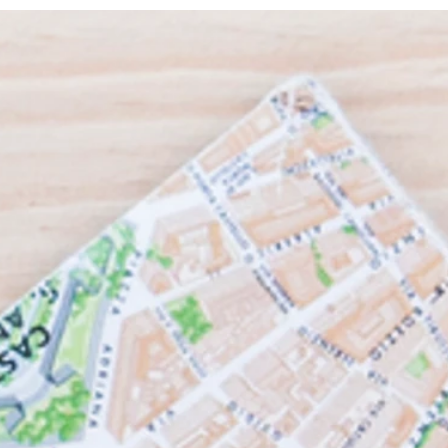
inauguração do Primeiro Parque
livre
dos SMURFS da América Latina
Munic