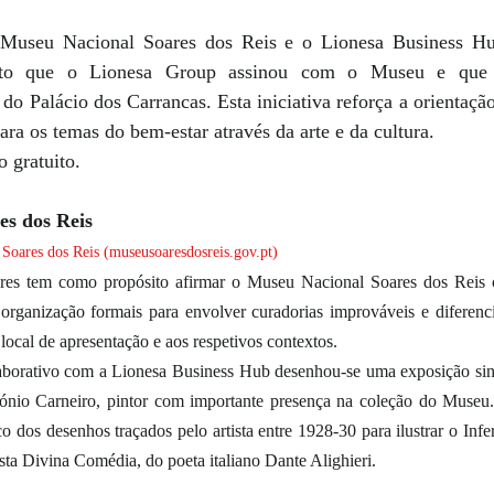
o Museu Nacional Soares dos Reis e o Lionesa Business Hu
ato que o Lionesa Group assinou com o Museu e que r
 do Palácio dos Carrancas. Esta iniciativa reforça a orientaçã
ara os temas do bem-estar através da arte e da cultura. 
 gratuito. 
es dos Reis
oares dos Reis (museusoaresdosreis.gov.pt)
es tem como propósito afirmar o Museu Nacional Soares dos Reis 
organização formais para envolver curadorias improváveis e diferenc
 local de apresentação e aos respetivos contextos. 
aborativo com a Lionesa Business Hub desenhou-se uma exposição sing
ónio Carneiro, pintor com importante presença na coleção do Museu. 
o dos desenhos traçados pelo artista entre 1928-30 para ilustrar o Infer
tista Divina Comédia, do poeta italiano Dante Alighieri. 