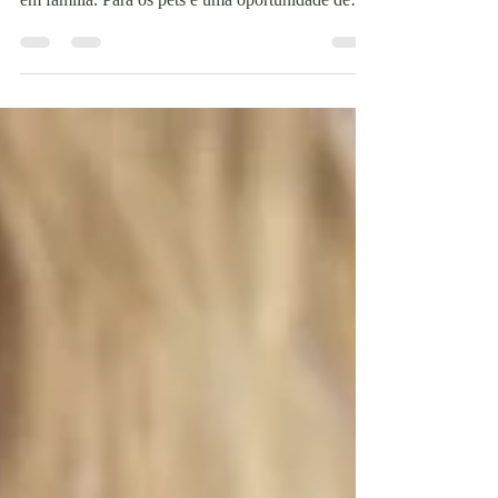
Feriados prolongados costumam ser associados a
viagens, mudanças na rotina e momentos de lazer
em família. Para os pets é uma oportunidade de
mais tempo de convivência, passeios e interação
com o tutor. No entanto, o período também exige
atenção, pois reúne uma combinação de fatores
que podem impactar diretamente a saúde
gastrointestinal dos animais, como alterações nos
horários das refeições, estresse do deslocamento,
ambientes diferentes e maior exposição a
alimentos que nã