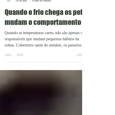
Viajando De Lá Pra Cá
26 de jun.
4 min de leitura
Quando o frio chega os pets
mudam o comportamento
Quando as temperaturas caem, não são apenas os
responsáveis que mudam pequenos hábitos da
rotina. Cobertores saem do armário, os passeios
ficam mais curtos, a casa permanece mais fechada
e os animais também passam a reorganizar o
próprio comportamento. Alguns cães demonstram
mais disposição para caminhar em horários
amenos, enquanto outros preferem permanecer
recolhidos. Já os felinos buscam cantos mais
aquecidos, reduzem a movimentação e passam
mais tempo em repouso. Ao mesm